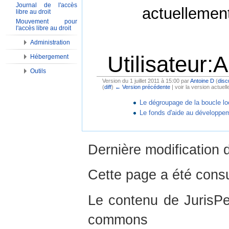
Journal de l'accès
actuellemen
libre au droit
Mouvement pour
l'accès libre au droit
Administration
Utilisateur:
Hébergement
Outils
Version du 1 juillet 2011 à 15:00 par
Antoine D
(
disc
(
diff
)
← Version précédente
| voir la version actuelle
Aller à :
Navigation
,
Rechercher
Le dégroupage de la boucle lo
Le fonds d'aide au développem
Dernière modification d
Cette page a été consu
Le contenu de JurisPed
commons