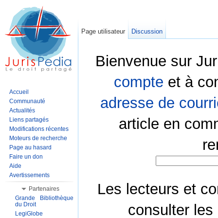
Page utilisateur
Discussion
Bienvenue sur Jur
compte
et à co
Accueil
adresse de courri
Communauté
Actualités
article en com
Liens partagés
Modifications récentes
Moteurs de recherche
re
Page au hasard
Faire un don
Aide
Avertissements
Les lecteurs et co
Partenaires
Grande Bibliothèque
du Droit
consulter les
LegiGlobe