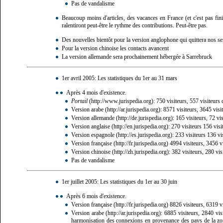
Pas de vandalisme
Beaucoup moins d'articles, des vacances en France (et c'est pas fin
ralentiront peut-être le rythme des contributions. Peut-être pas.
Des nouvelles bientôt pour la version anglophone qui quittera nos se
Pour la version chinoise les contacts avancent
La version allemande sera prochainement hébergée à Sarrebruck
1er avril 2005: Les statistiques du 1er au 31 mars
Après 4 mois d'existence.
Portail
: 750 visiteurs, 557 visiteurs 
Version arabe
: 8571 visiteurs, 3645 visi
Version allemande
: 165 visiteurs, 72 vi
Version anglaise
: 270 visiteurs 156 visi
Version espagnole
: 233 visiteurs 136 vi
Version française
4994 visiteurs, 3456 vis
Version chinoise
: 382 visiteurs, 280 vis
Pas de vandalisme
1er juillet 2005: Les statistiques du 1er au 30 juin
Après 6 mois d'existence.
Version française
8826 visiteurs, 6319 vis
Version arabe
: 6885 visiteurs, 2840 vis
harmonisation des connexions en provenance des pays de la zone 