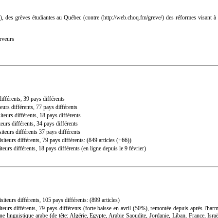
i), des grèves étudiantes au Québec (
contre
des réformes visant à a
rveurs
différents, 39 pays différents
teurs différents, 77 pays différents
siteurs différents, 18 pays différents
teurs différents, 34 pays différents
siteurs différents 37 pays différents
iteurs différents, 79 pays différents: (849 articles (+66))
iteurs différents, 18 pays différents (en ligne depuis le 9 février)
iteurs différents, 105 pays différents: (899 articles)
iteurs différents, 79 pays différents (forte baisse en avril (50%), remontée depuis après l'ha
linguistique arabe (de tête: Algérie, Egypte, Arabie Saoudite, Jordanie, Liban, France, Israë