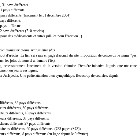
s, 31 pays différents
61 pays différents
4 pays différents (lancement le 31 décembre 2004)
pays différents
 pays différents
2 pays différents (710 articles)
our des médicaments et autres pillules pour l'érection...)
communiquer moins, transmettre plus
ajout d'articles. Le lien sera mis en page d'accueil du site. Proposition de concevoir le même "p
us, les joies du nouvel an lunaire (Tet)...
coq, accessoirement lancement de la version chinoise. Dernière initiative linguistique me c
oment où j'écris ces lignes.
r Jurispedia. Une petite attention bien sympathique. Beaucoup de courriels depuis.
différents, 32 pays différents
teurs différents, 69 pays différents
siteurs différents, 18 pays différents
teurs différents, 37 pays différents
siteurs différents 27 pays différents
siteurs différents, 69 pays différents: (783 pages (+73))
teurs différents, 8 pays différents (en ligne depuis le 9 février)