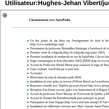
Utilisateur:Hughes-Jehan Vibert/ju
Cheminement vers JurisPedia
Un des points de ma thèse sur l'enseignement du droit et les
)
Présentation du professeur Maxmillien Herberger à Sarrebruck de la t
Première visite de
wikipedia
(mars 2003)
Première installation de mediawiki en vue de JurisPedia. Cela ne fonct
Stage communiquer le droit (décembre 2003) (
ÉRID
Accord du Professeur Michel Bibent pour consacrer le stage de Ma
Futur souhaité: JurisPedia par et pour tous
Au boulot...
Réservation du nom de domaine (août 2004)
Installation de tests grâce au serveur d'
Olivier Reisch
au
Luxembour
Rencontre virtuelle avec
Thieffen
qui avait réservé
http://www.jurisp
Réception d'un (beau) serveur, grâce à un financement de la Régio
Accord du professeur Pierre Mackay de l'Université du Québec à Mon
Accord de l'Institut für ReichtInformatik pour participer au projet
Participation de toute l'
équipe
Installation des différentes versions avec
Marc-Antoine Santo-Paolo