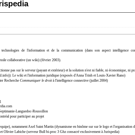
rispedia
 technologies de l'information et de la communication (dans son aspect
intelligence co
oile collaborative (un wiki) (février 2003).
ionne pas sur le serveur (payant et extérieur) et la solution n'est ni fiable, ni économique, ni p
): Le wiki et l'information juridique (exposés d'Anna Trinh et Louis-Xavier Rano)
ster Recherche
Communiquer le droit
à l'intelligence connective (juillet 2004)
g
edia.com
n Septimanie-Languedoc-Roussillon
tréal pour participer au projet
, notamment
Axel Saint Martin
(dynamisme en binôme sur sur le logo et l'organisation du 
et
Olivier Labiche
(serveur Bull bi-proc 3 Ghz consacré exclusivement à Jurispedia)