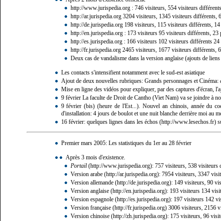
http://www.jurispedia.org
: 746 visiteurs, 554 visiteurs différent
http://ar.jurispedia.org
3204 visiteurs, 1345 visiteurs différents, 
http://de.jurispedia.org
198 visiteurs, 115 visiteurs différents, 1
http://en.jurispedia.org
: 173 visiteurs 95 visiteurs différents, 23 
http://es.jurispedia.org
: 166 visiteurs 102 visiteurs différents 24
http://fr.jurispedia.org
2465 visiteurs, 1677 visiteurs différents, 6
Deux cas de vandalisme dans la version anglaise (ajouts de liens p
Les contacts s'intensifient notamment avec le sud-est asiatique
Ajout de deux nouvelles rubriques: Grands personnages et Cinéma:
Mise en ligne des vidéos pour expliquer, par des captures d'écran, l'
9 février La faculte de Droit de Cantho (
Viet Nam
) va se joindre à no
9 février (bis) (heure de l'Est...). Nouvel an chinois, année du 
d'installation: 4 jours de boulot et une nuit blanche derrière moi au m
16 février: quelques lignes dans
les échos
su
Premier mars 2005: Les statistiques du 1er au 28 février
Après 3 mois d'existence.
Portail
: 757 visiteurs, 538 visiteurs 
Version arabe
: 7954 visiteurs, 3347 visi
Version allemande
: 149 visiteurs, 90 vi
Version anglaise
: 193 visiteurs 134 visi
Version espagnole
: 197 visiteurs 142 vi
Version française
3006 visiteurs, 2156 vi
Version chinoise
: 175 visiteurs, 96 visi