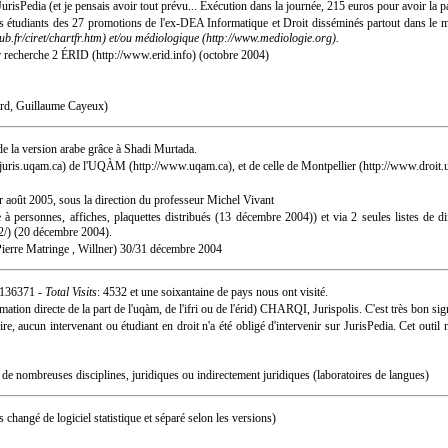
urisPedia (et je pensais avoir tout prévu... Exécution dans la journée, 215 euros pour avoir la p
s étudiants des 27 promotions de l'ex-DEA Informatique et Droit disséminés partout dans le mo
et/ou
médiologique
.
r recherche 2
ÉRID
(octobre 2004)
ard, Guillaume Cayeux)
e la version arabe grâce à
Shadi Murtada
.
de l'
UQÀM
, et de celle de
Montpellier
 août 2005, sous la direction du professeur Michel Vivant
 à personnes, affiches, plaquettes distribués (13 décembre 2004)) et via 2 seules listes de d
(20 décembre 2004).
ierre Matringe
,
Willner
) 30/31 décembre 2004
 136371 -
Total Visits
: 4532 et une soixantaine de pays nous ont visité.
tion directe de la part de l'uqàm, de l'ifri ou de l'érid)
CHARQI
,
Jurispolis
. C'est très bon sig
aire, aucun intervenant ou étudiant en droit n'a été obligé d'intervenir sur JurisPedia. Cet outi
 de nombreuses disciplines, juridiques ou indirectement juridiques (laboratoires de langues)
changé de logiciel statistique et séparé selon les versions)