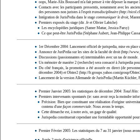
oops,
Marie-Alix Boussard
m'a fait penser à vite déposer la marque J
Contacts avec les participants pressentis, notamment avec les ancien
des personnes non juristes à l'esprit
transdisciplinaire
Intégration de JurisPedia dans le stage
communiquer le droit
, Maste
Premiers exposés du stage (dir.
Je
et
Olivier Labiche
)
Les encyclopédies juridiques (Samer Mattar, Jessica Parsy)
Ce que peut-être JurisPedia (Stéphane Aubert, Jean-Philippe Cass
1er Décembre 2004: Lancement officiel de jurispedia, mise en place d
Annonce de JuriPedia sur les sites de la
faculté de droit
Discussions (passionnantes et) interminables avec un tas de monde.
Un mémoire de mastère 2 (recherche) sera consacré à Jurispedia pour
Du côté français, la promotion a été assurée en direct (de personne
décembre 2004) et
Obiter2
Lancement de la version Allemande de JurisPedia (
Martin Küchler
,
P
Premier Janvier 2005: les statistiques de décembre 2004:
Total Hits
:
Premiers intervenants spontanés (ie: sans avoir reçu la moindre informa
Précision: Bien que constituant une réalisation d'origine universit
contenu d'une
façon commerciale
. Nous avons le temps.
Cette démarche est, à notre avis, un gage de qualité.
Jurispedia constituerait cependant une formidable opportunité pour
Premier Février 2005: Les statistiques du 7 au 31 janvier (nous avons 
Après 2 mois d'existence officielle