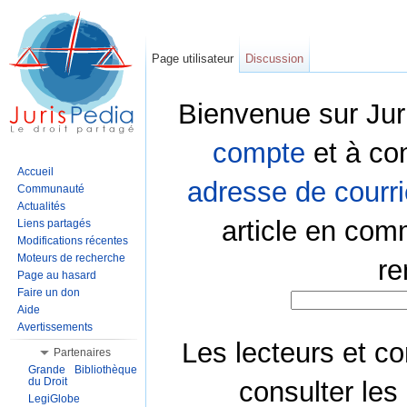
Page utilisateur
Discussion
Bienvenue sur Jur
compte
et à co
Accueil
adresse de courri
Communauté
Actualités
article en com
Liens partagés
Modifications récentes
Moteurs de recherche
re
Page au hasard
Faire un don
Aide
Avertissements
Les lecteurs et co
Partenaires
Grande Bibliothèque
du Droit
consulter les
LegiGlobe