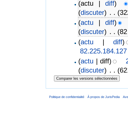
(actu |
diff
)
(
discuter
)
‎
. .
(32
(
actu
|
diff
)
(
discuter
)
‎
. .
(82
(
actu
|
diff
)
82.225.184.127
(
actu
| diff)
(
discuter
)
‎
. .
(62
Politique de confidentialité
À propos de JurisPedia
Ave