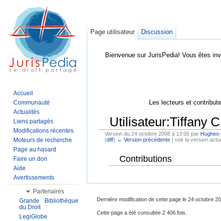
Page utilisateur
Discussion
Bienvenue sur JurisPedia! Vous êtes inv
Accueil
Les lecteurs et contribut
Communauté
Actualités
Utilisateur:Tiffany C
Liens partagés
Modifications récentes
Version du 24 octobre 2008 à 13:05 par
Hughes-
Moteurs de recherche
(
diff
)
← Version précédente
| voir la version actue
Aller à :
Navigation
,
Rechercher
Page au hasard
Contributions
Faire un don
Aide
Avertissements
Partenaires
Dernière modification de cette page le 24 octobre 2
Grande Bibliothèque
du Droit
Cette page a été consultée 2 406 fois.
LegiGlobe