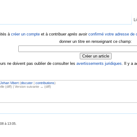
Li
ités à
créer un compte
et à contribuer
après
avoir
confirmé votre adresse de c
donner un titre en renseignant ce champ:
eurs ne doivent pas oublier de consulter les
avertissements juridiques
. Il y a
Jehan Vibert
(
discuter
|
contributions
)
lle (diff) | Version suivante → (diff)
008 à 13:05.