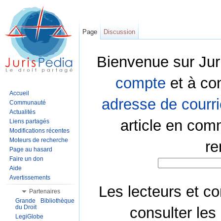
Page
Discussion
Bienvenue sur Jur
compte
et à co
Accueil
adresse de courri
Communauté
Actualités
article en com
Liens partagés
Modifications récentes
Moteurs de recherche
re
Page au hasard
Faire un don
Aide
Avertissements
Les lecteurs et co
Partenaires
Grande Bibliothèque
du Droit
consulter les
LegiGlobe