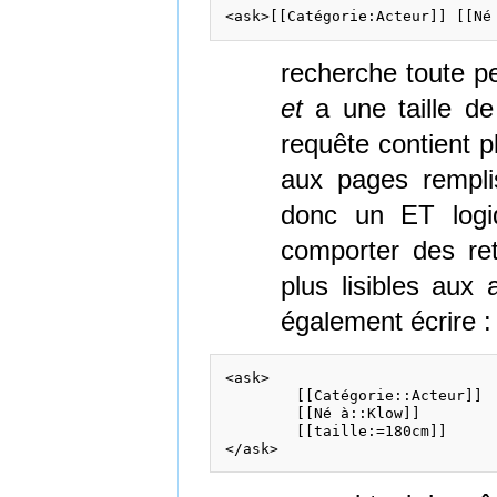
recherche toute p
et
a une taille de
requête contient pl
aux pages rempli
donc un ET logiq
comporter des ret
plus lisibles aux 
également écrire :
<ask>

	[[Catégorie::Acteur]]

	[[Né à::Klow]]

	[[taille:=180cm]]
