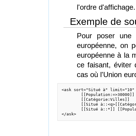
l'ordre d'affichage.
Exemple de so
Pour poser une q
européenne, on po
européenne à la ma
ce faisant, éviter
cas où l'Union eu
<ask sort="Situé à" limit="10" 
	[[Population:=>30000]]

	[[Catégorie:Villes]]

	[[Situé à::<q>[[Catégorie:Pays]] [[Membre de::Union européenne]]</q>]]

	[[Situé à::*]] [[Population:=*]]
