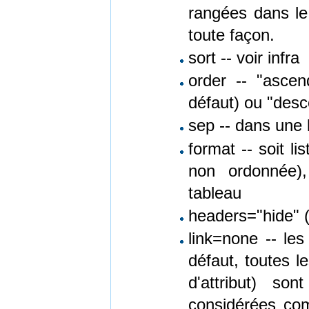
rangées dans le 
toute façon.
sort -- voir infra
order -- "ascen
défaut) ou "desc
sep -- dans une 
format -- soit li
non ordonnée),
tableau
headers="hide" (
link=none -- les
défaut, toutes l
d'attribut) so
considérées co