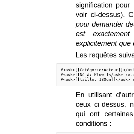
signification pour
voir ci-dessus).
pour demander des 
est exactement
explicitement que 
Les requêtes suiva
#<ask>[[Catégorie:Acteur]]</as
#<ask>[[Né à::Klow]]</ask> ret
En utilisant d'aut
ceux ci-dessus, 
qui ont certaine
conditions :