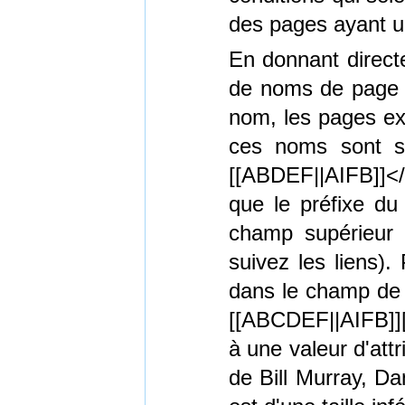
des pages ayant u
En donnant direct
de noms de page s
nom, les pages ex
ces noms sont sé
[[ABDEF||AIFB]]<
que le préfixe du
champ supérieur 
suivez les liens).
dans le champ de 
[[ABCDEF||AIFB]][[
à une valeur d'attr
de Bill Murray, D