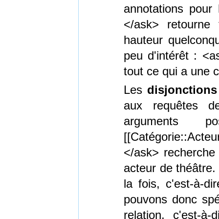
annotations pour l
</ask> retourne 
hauteur quelconqu
peu d'intérêt : <a
tout ce qui a une c
Les
disjonctions
aux requêtes d
arguments p
[[Catégorie::Acteu
</ask> recherche 
acteur de théâtre.
la fois, c'est-à-
pouvons donc spéc
relation, c'est-à