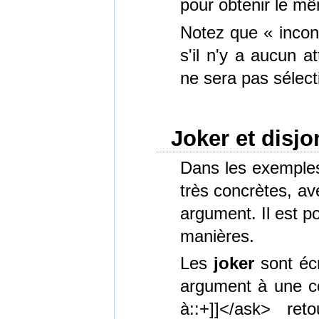
pour obtenir le mê
Notez que « incon
s'il n'y a aucun at
ne sera pas sélect
Joker et disjo
Dans les exemples
très concrètes, a
argument. Il est po
manières.
Les
joker
sont écr
argument à une c
à::+]]</ask> re