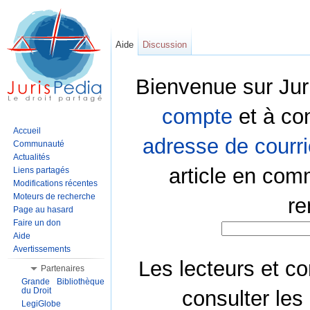
Aide
Discussion
Bienvenue sur Jur
compte
et à co
Accueil
adresse de courri
Communauté
Actualités
article en com
Liens partagés
Modifications récentes
Moteurs de recherche
re
Page au hasard
Faire un don
Aide
Avertissements
Les lecteurs et co
Partenaires
Grande Bibliothèque
du Droit
consulter les
LegiGlobe