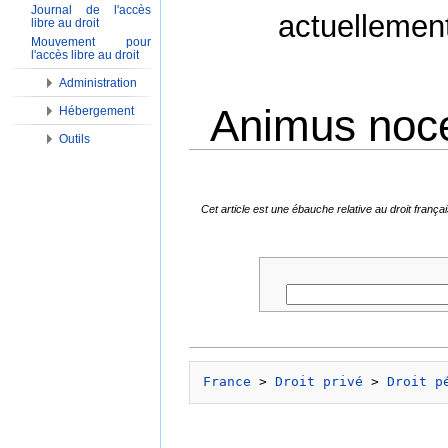
Journal de l'accès
actuellemen
libre au droit
Mouvement pour
l'accès libre au droit
Administration
Animus noce
Hébergement
Outils
Aller à :
Navigation
,
Rechercher
Cet article est une ébauche relative au droit fran
France
 > 
Droit privé
 > 
Droit p