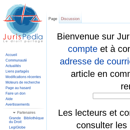
Page
Discussion
Bienvenue sur Jur
compte
et à co
Accueil
adresse de courri
Communauté
Actualités
article en com
Liens partagés
Modifications récentes
Moteurs de recherche
re
Page au hasard
Faire un don
Aide
Avertissements
Les lecteurs et co
Partenaires
Grande Bibliothèque
du Droit
consulter les
LegiGlobe