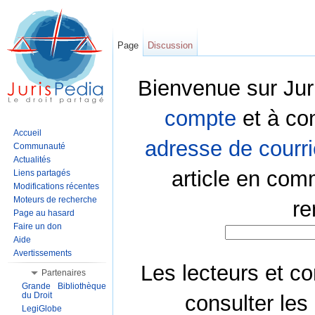
Page
Discussion
Bienvenue sur Jur
compte
et à co
Accueil
adresse de courri
Communauté
Actualités
article en com
Liens partagés
Modifications récentes
Moteurs de recherche
re
Page au hasard
Faire un don
Aide
Avertissements
Les lecteurs et co
Partenaires
Grande Bibliothèque
du Droit
consulter les
LegiGlobe