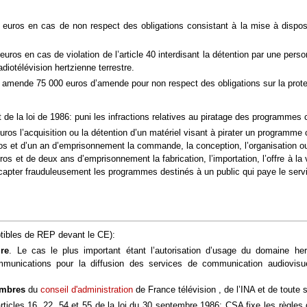
 euros en cas de non respect des obligations consistant à la mise à disposi
uros en cas de violation de l’article 40 interdisant la détention par une per
adiotélévision hertzienne terrestre.
6 : amende 75 000 euros d’amende pour non respect des obligations sur la prot
nt de la loi de 1986: puni les infractions relatives au piratage des programmes
os l’acquisition ou la détention d’un matériel visant à pirater un programme 
 et d’un an d’emprisonnement la commande, la conception, l’organisation ou l
 et de deux ans d’emprisonnement la fabrication, l’importation, l’offre à la ve
apter frauduleusement les programmes destinés à un public qui paye le serv
ptibles de REP devant le CE):
ire
. Le cas le plus important étant l’autorisation d’usage du domaine he
ommunications pour la diffusion des services de communication audiovisue
embres
du
conseil d'administration
de France télévision , de l’INA et de toute
 articles 16, 22, 54 et 55 de la loi du 30 septembre 1986: CSA fixe les règle