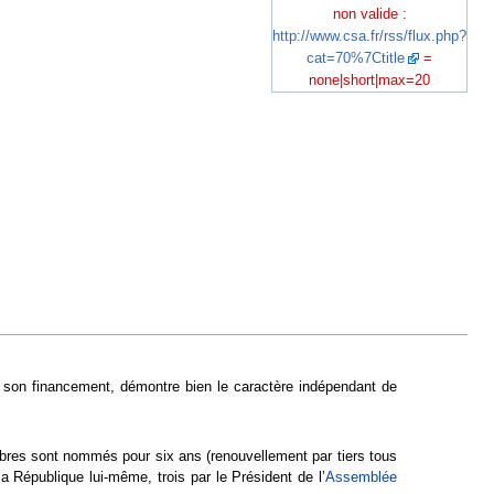
non valide :
http://www.csa.fr/rss/flux.php?
cat=70%7Ctitle
=
none|short|max=20
e son financement, démontre bien le caractère indépendant de
embres sont nommés pour six ans (renouvellement par tiers tous
a République lui-même, trois par le Président de l’
Assemblée