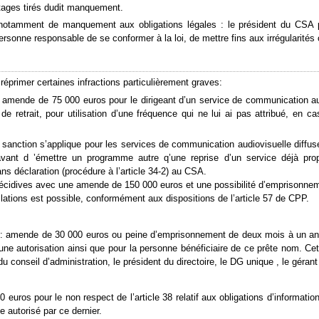
ntages tirés dudit manquement.
notamment de manquement aux obligations légales : le président du CSA p
ersonne responsable de se conformer à la loi, de mettre fins aux irrégularités
réprimer certaines infractions particulièrement graves:
6: amende de 75 000 euros pour le dirigeant d’un service de communication au
e retrait, pour utilisation d’une fréquence qui ne lui ai pas attribué, en ca
sanction s’applique pour les services de communication audiovisuelle diffusés
ant d ’émettre un programme autre q’une reprise d’un service déjà pr
s déclaration (procédure à l’article 34-2) au CSA.
e récidives avec une amende de 150 000 euros et une possibilité d’emprisonn
llations est possible, conformément aux dispositions de l’article 57 de CPP.
986: amende de 30 000 euros ou peine d’emprisonnement de deux mois à un an
’une autorisation ainsi que pour la personne bénéficiaire de ce prête nom. Ce
u conseil d’administration, le président du directoire, le DG unique , le gérant
 euros pour le non respect de l’article 38 relatif aux obligations d’informat
e autorisé par ce dernier.