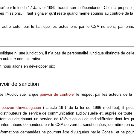
 fixé par le loi du 17 Janvier 1989, traduit son indépendance. Celui-ci propose , 
ses missions. Il faut signaler qu’il reste quand même soumis au contrôle de 
n autre coté, par le fait que les actes pris par le CSA ne sont, par princ
olitique ni une juridiction, il n’a pas de personnalité juridique distincte de c
un autorité administrative.
r, nous allons en développer six:
uvoir de sanction
 de l’Audiovisuel a que
pouvoir de contrôler
le respect par les acteurs de la
n
pouvoir d'investigation
( article 19-1 de la loi de 1986 modifiée), il peut
t distributeurs de service de communication audiovisuelle et, auprès de tout
ant ou distribuant un service de télévision ou de radiodiffusion dont les p
es informations demandées par le CSA se verront sanctionnées, de même en ca
informations demandées ne pourront être divulguées par le Conseil et ne pourro