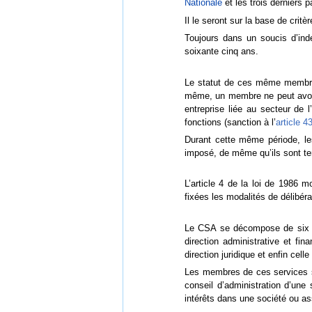
Nationale
et les trois derniers 
Il le seront sur la base de crit
Toujours dans un soucis d’ind
soixante cinq ans.
Le statut de ces même membres 
même, un membre ne peut avoir 
entreprise liée au secteur de 
fonctions (sanction à l’
article 4
Durant cette même période, le
imposé, de même qu’ils sont ten
L’article 4 de la loi de 1986 
fixées les modalités de délibéra
Le CSA se décompose de six se
direction administrative et fi
direction juridique et enfin cel
Les membres de ces services so
conseil d’administration d’un
intérêts dans une société ou ass