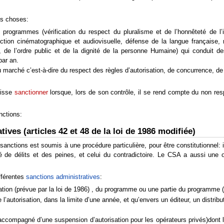
es choses:
 programmes (vérification du respect du pluralisme et de l’honnêteté de l’i
tion cinématographique et audiovisuelle, défense de la langue française, rè
e, de l’ordre public et de la dignité de la personne Humaine) qui conduit
ar an.
du marché c’est-à-dire du respect des règles d’autorisation, de concurrence, de 
uisse
sanctionner
lorsque, lors de son contrôle, il se rend compte du non re
nctions:
ives (articles 42 et 48 de la loi de 1986 modifiée)
 sanctions est soumis à une procédure particulière, pour être constitutionnel: 
é de délits et des peines, et celui du contradictoire. Le CSA a aussi une o
fférentes
sanctions administratives
:
tion (prévue par la loi de 1986) , du programme ou une partie du programme (p
l’autorisation, dans la limite d’une année, et qu’envers un éditeur, un distribu
accompagné d’une suspension d’autorisation pour les opérateurs privés)dont