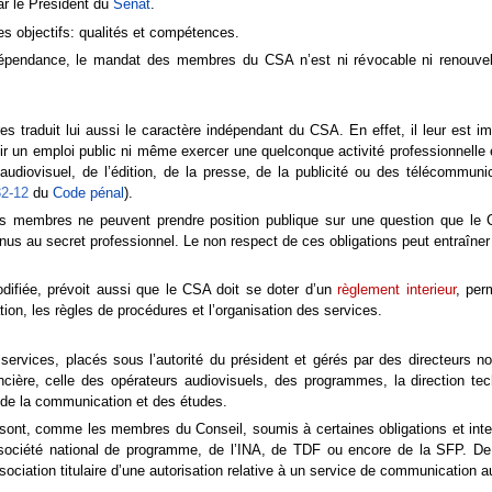
par le Président du
Sénat
.
ères objectifs: qualités et compétences.
épendance, le mandat des membres du CSA n’est ni révocable ni renouvelab
traduit lui aussi le caractère indépendant du CSA. En effet, il leur est im
un emploi public ni même exercer une quelconque activité professionnelle e
l’audiovisuel, de l’édition, de la presse, de la publicité ou des télécommu
32-12
du
Code pénal
).
s membres ne peuvent prendre position publique sur une question que le C
us au secret professionnel. Le non respect de ces obligations peut entraîner 
modifiée, prévoit aussi que le CSA doit se doter d’un
règlement interieur
, per
tion, les règles de procédures et l’organisation des services.
rvices, placés sous l’autorité du président et gérés par des directeurs
nancière, celle des opérateurs audiovisuels, des programmes, la direction t
le de la communication et des études.
nt, comme les membres du Conseil, soumis à certaines obligations et interdi
e société national de programme, de l’INA, de TDF ou encore de la SFP. D
ociation titulaire d’une autorisation relative à un service de communication a