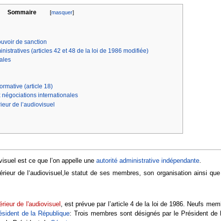
Sommaire
[
masquer
]
ouvoir de sanction
nistratives (articles 42 et 48 de la loi de 1986 modifiée)
ales
rmative (article 18)
x négociations internationales
eur de l’audiovisuel
visuel est ce que l’on appelle une
autorité administrative indépendante
.
rieur de l‘audiovisuel,le statut de ses membres, son organisation ainsi qu
ieur de l'audiovisuel
, est prévue par l’article 4 de la loi de 1986. Neufs m
ésident de la République
: Trois membres sont désignés par le Président de l