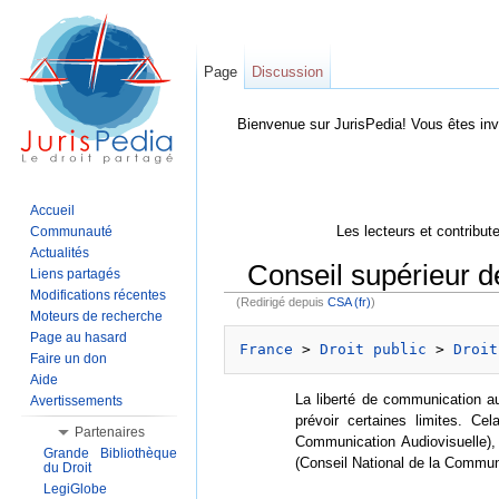
Page
Discussion
Bienvenue sur JurisPedia! Vous êtes inv
Accueil
Les lecteurs et contribut
Communauté
Actualités
Conseil supérieur de
Liens partagés
Modifications récentes
(Redirigé depuis
CSA (fr)
)
Aller à :
Navigation
,
Rechercher
Moteurs de recherche
Page au hasard
France
 > 
Droit public
 > 
Droit
Faire un don
Aide
La liberté de communication aud
Avertissements
prévoir certaines limites. Ce
Partenaires
Communication Audiovisuelle),
Grande Bibliothèque
(Conseil National de la Communi
du Droit
LegiGlobe