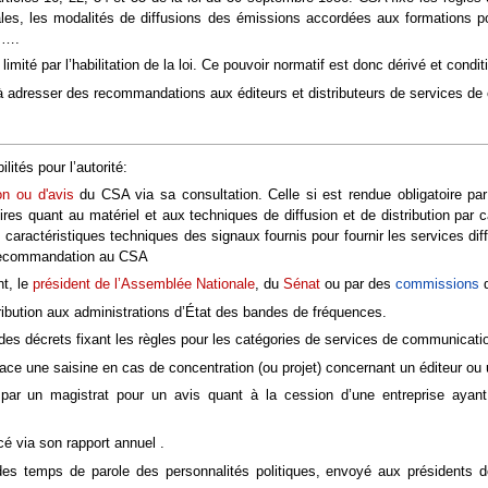
les, les modalités de diffusions des émissions accordées aux formations po
es….
imité par l’habilitation de la loi. Ce pouvoir normatif est donc dérivé et condi
 à adresser des recommandations aux éditeurs et distributeurs de services de
ilités pour l’autorité:
n ou d'avis
du CSA via sa consultation. Celle si est rendue obligatoire par 
ires quant au matériel et aux techniques de diffusion et de distribution pa
es caractéristiques techniques des signaux fournis pour fournir les services dif
 recommandation au CSA
t, le
président de l’Assemblée Nationale
, du
Sénat
ou par des
commissions
d
ttribution aux administrations d’État des bandes de fréquences.
es décrets fixant les règles pour les catégories de services de communicatio
ace une saisine en cas de concentration (ou projet) concernant un éditeur ou 
par un magistrat pour un avis quant à la cession d’une entreprise ayant un
cé via son rapport annuel .
é des temps de parole des personnalités politiques, envoyé aux présidents 