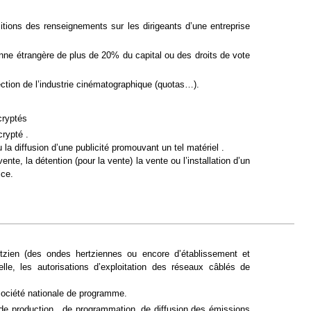
tions des renseignements sur les dirigeants d’une entreprise
sonne étrangère de plus de 20% du capital ou des droits de vote
ection de l’industrie cinématographique (quotas…).
 cryptés
crypté .
a diffusion d’une publicité promouvant un tel matériel .
nte, la détention (pour la vente) la vente ou l’installation d’un
ice.
rtzien (des ondes hertziennes ou encore d’établissement et
lle, les autorisations d’exploitation des réseaux câblés de
 société nationale de programme.
s de production , de programmation, de diffusion des émissions