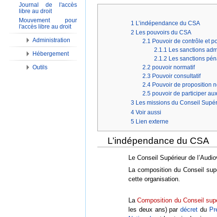
Journal de l'accès
libre au droit
Mouvement pour
1
L’indépendance du CSA
l'accès libre au droit
2
Les pouvoirs du CSA
Administration
2.1
Pouvoir de contrôle et p
2.1.1
Les sanctions admi
Hébergement
2.1.2
Les sanctions pén
Outils
2.2
pouvoir normatif
2.3
Pouvoir consultatif
2.4
Pouvoir de proposition no
2.5
pouvoir de participer au
3
Les missions du Conseil Supéri
4
Voir aussi
5
Lien externe
L’indépendance du CSA
Le Conseil Supérieur de l’Audio
La composition du Conseil supé
cette organisation.
La
Composition du Conseil supér
les deux ans) par
décret
du
Pr