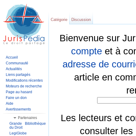
Catégorie
Discussion
Bienvenue sur Jur
compte
et à co
Accueil
adresse de courri
Communauté
Actualités
article en com
Liens partagés
Modifications récentes
Moteurs de recherche
re
Page au hasard
Faire un don
Aide
Avertissements
Les lecteurs et co
Partenaires
Grande Bibliothèque
du Droit
consulter les
LegiGlobe