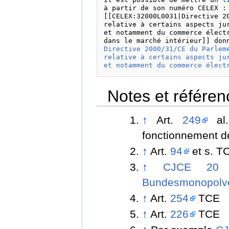
à partir de son numéro CELEX :

[[CELEX:32000L0031|Directive 2
relative à certains aspects jur
et notamment du commerce électr
Directive 2000/31/CE du Parlem
relative à certains aspects ju
et notamment du commerce élect
Notes et référen
↑
Art.
249
al
fonctionnement de
↑
Art.
94
et s. T
↑
CJCE 20 
Bundesmonopolver
↑
Art.
254
TCE
↑
Art.
226
TCE