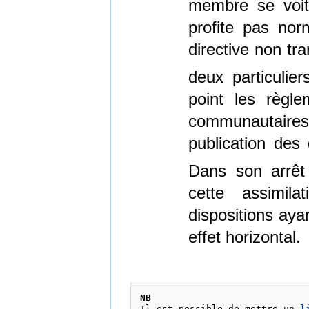
membre se voit
profite pas nor
directive non tr
deux particulier
point les règl
communautaire
publication des 
Dans son arrê
cette assimila
dispositions ayan
effet horizontal.
NB
Il est possible de mettre un 
l