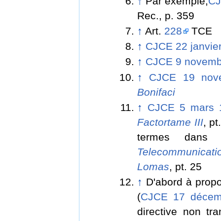
↑
Par exemple,
CJ
Rec., p. 359
↑
Art.
228
TCE
↑
CJCE 22 janvie
↑
CJCE 9 novemb
↑
CJCE 19 nov
Bonifaci
↑
CJCE 5 mars 
Factortame III
, p
termes dan
Telecommunicati
Lomas
, pt. 25
↑
D'abord à propo
(
CJCE 17 décem
directive non tr