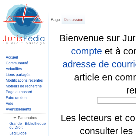
Page
Discussion
Bienvenue sur Jur
compte
et à co
Accueil
adresse de courri
Communauté
Actualités
article en com
Liens partagés
Modifications récentes
Moteurs de recherche
re
Page au hasard
Faire un don
Aide
Avertissements
Les lecteurs et co
Partenaires
Grande Bibliothèque
du Droit
consulter les
LegiGlobe