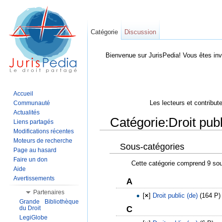
Catégorie
Discussion
Bienvenue sur JurisPedia! Vous êtes inv
Accueil
Les lecteurs et contribut
Communauté
Actualités
Catégorie:Droit publ
Liens partagés
Modifications récentes
Aller à :
Navigation
,
Rechercher
Moteurs de recherche
Sous-catégories
Page au hasard
Faire un don
Cette catégorie comprend 9 sou
Aide
Avertissements
A
Partenaires
[
×
]
Droit public (de)
‎
(164 P)
Grande Bibliothèque
du Droit
C
LegiGlobe