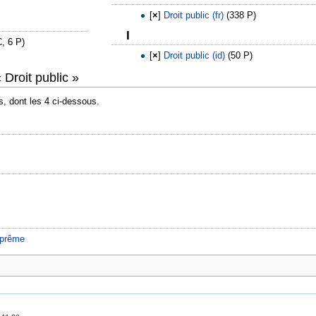
[
×
]
Droit public (fr)
‎
(338 P)
I
C, 6 P)
[
×
]
Droit public (id)
‎
(50 P)
 Droit public »
s, dont les 4 ci-dessous.
suprême