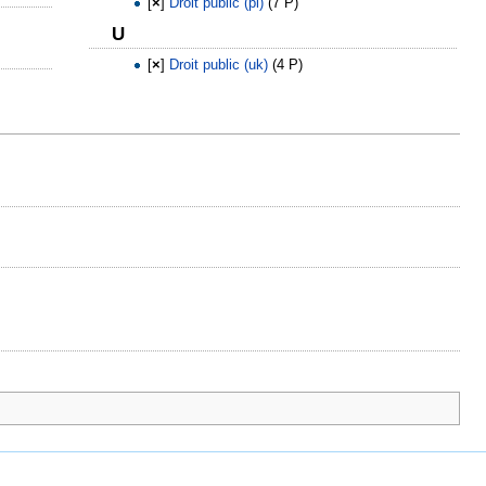
[
×
]
Droit public (pl)
‎
(7 P)
U
[
×
]
Droit public (uk)
‎
(4 P)