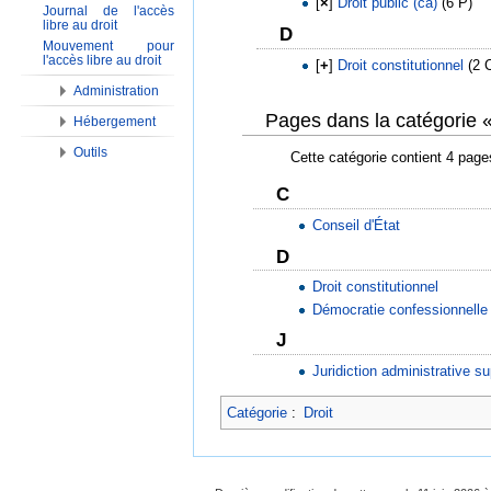
[
×
]
Droit public (ca)
‎
(6 P)
Journal de l'accès
libre au droit
D
Mouvement pour
l'accès libre au droit
[
+
]
Droit constitutionnel
‎
(2 
Administration
Pages dans la catégorie «
Hébergement
Outils
Cette catégorie contient 4 page
C
Conseil d'État
D
Droit constitutionnel
Démocratie confessionnelle
J
Juridiction administrative 
Catégorie
:
Droit