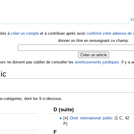
Li
ités à
créer un compte
et à contribuer
après
avoir
confirmé votre adresse de c
donner un titre en renseignant ce champ:
eurs ne doivent pas oublier de consulter les
avertissements juridiques
. Il y a
ic
s-catégories, dont les 9 ci-dessous.
D (suite)
[
+
]
Droit international public
‎
(1 C, 42
P)
F