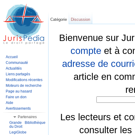
Catégorie
Discussion
Bienvenue sur Jur
compte
et à co
Accueil
adresse de courri
Communauté
Actualités
article en com
Liens partagés
Modifications récentes
Moteurs de recherche
re
Page au hasard
Faire un don
Aide
Avertissements
Les lecteurs et co
Partenaires
Grande Bibliothèque
du Droit
consulter les
LegiGlobe