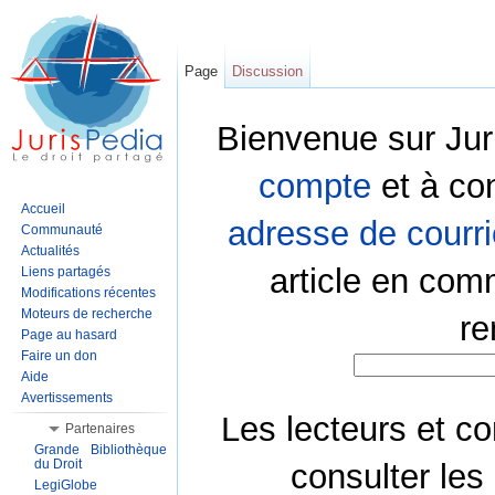
Page
Discussion
Bienvenue sur Jur
compte
et à co
Accueil
adresse de courri
Communauté
Actualités
article en com
Liens partagés
Modifications récentes
Moteurs de recherche
re
Page au hasard
Faire un don
Aide
Avertissements
Les lecteurs et co
Partenaires
Grande Bibliothèque
du Droit
consulter les
LegiGlobe