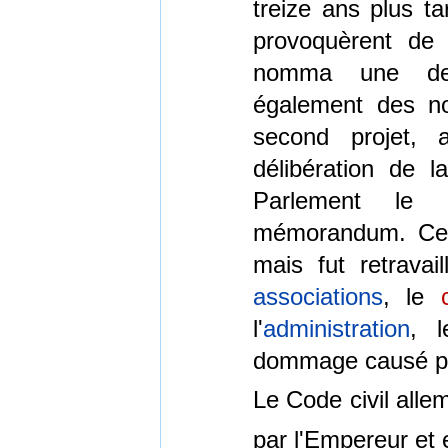
treize ans plus ta
provoquèrent de 
nomma une deu
également des no
second projet,
délibération de 
Parlement le t
mémorandum. Ce p
mais fut retravai
associations
, le
l'
administration
, 
dommage causé par
Le Code civil alle
par l'Empereur et 