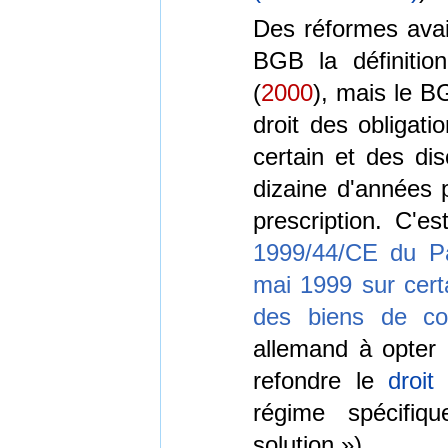
Des réformes avai
BGB la définitio
(
2000
), mais le B
droit des obligat
certain et des di
dizaine d'années 
prescription. C'e
1999/44/CE du Pa
mai 1999 sur cert
des biens de co
allemand à opter 
refondre le
droit
régime spécifiq
solution »).