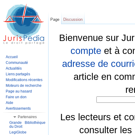
Page
Discussion
Bienvenue sur Jur
compte
et à co
Accueil
adresse de courri
Communauté
Actualités
article en com
Liens partagés
Modifications récentes
Moteurs de recherche
re
Page au hasard
Faire un don
Aide
Avertissements
Les lecteurs et co
Partenaires
Grande Bibliothèque
du Droit
consulter les
LegiGlobe