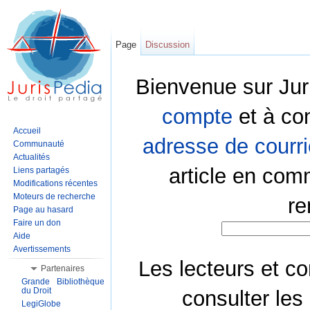
Page
Discussion
Bienvenue sur Jur
compte
et à co
Accueil
adresse de courri
Communauté
Actualités
article en com
Liens partagés
Modifications récentes
Moteurs de recherche
re
Page au hasard
Faire un don
Aide
Avertissements
Les lecteurs et co
Partenaires
Grande Bibliothèque
du Droit
consulter les
LegiGlobe