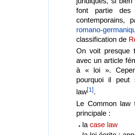
juridiques, si bi
font partie des
contemporains, 
romano-germaniq
classification de
R
On voit presque 
avec un article fé
à « loi ». Cepen
pourquoi il peut
[
1
]
law
.
Le Common law t
principale :
la
case law
la loi écrite : a