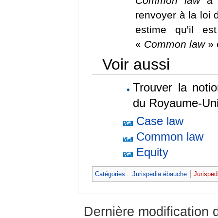
Common law
a p
renvoyer à la loi 
estime qu'il es
«
Common law
» 
Voir aussi
Trouver la noti
du Royaume-Un
Case law
Common law
Equity
Catégories
:
Jurispedia:ébauche
Jurisped
Dernière modification 