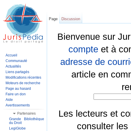
Page
Discussion
Bienvenue sur Jur
compte
et à co
Accueil
adresse de courri
Communauté
Actualités
article en com
Liens partagés
Modifications récentes
Moteurs de recherche
re
Page au hasard
Faire un don
Aide
Avertissements
Les lecteurs et co
Partenaires
Grande Bibliothèque
du Droit
consulter les
LegiGlobe