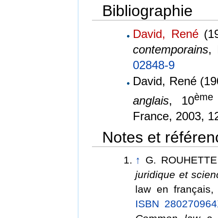
Bibliographie
David, René
(19
contemporains
,
02848-9
David, René (19
ème
anglais
, 10
France, 2003, 1
Notes et référen
↑
G. ROUHETTE
juridique et scien
law en français,
ISBN 280270964