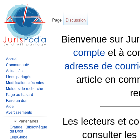
Page
Discussion
Bienvenue sur Jur
compte
et à co
Accueil
adresse de courri
Communauté
Actualités
article en com
Liens partagés
Modifications récentes
Moteurs de recherche
re
Page au hasard
Faire un don
Aide
Avertissements
Les lecteurs et co
Partenaires
Grande Bibliothèque
du Droit
consulter les
LegiGlobe