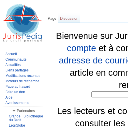
Page
Discussion
Bienvenue sur Jur
compte
et à co
Accueil
adresse de courri
Communauté
Actualités
article en com
Liens partagés
Modifications récentes
Moteurs de recherche
re
Page au hasard
Faire un don
Aide
Avertissements
Les lecteurs et co
Partenaires
Grande Bibliothèque
du Droit
consulter les
LegiGlobe