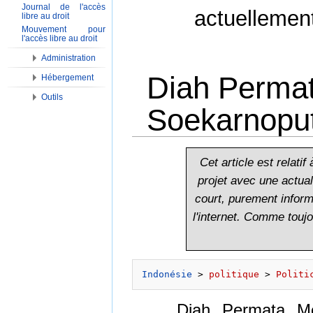
Journal de l'accès
actuellemen
libre au droit
Mouvement pour
l'accès libre au droit
Administration
Diah Permat
Hébergement
Outils
Soekarnoputr
Aller à :
Navigation
,
Rechercher
Cet article est relati
projet avec une actuali
court, purement informa
l'internet. Comme touj
Indonésie
 > 
politique
 > 
Politi
Diah Permata Me