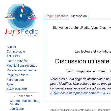
Page utilisateur
Discussion
Bienvenue sur JurisPedia! Vous êtes inv
Accueil
Les lecteurs et contribut
Communauté
Actualités
Discussion utilisat
Liens partagés
Modifications récentes
Aller à :
Navigation
,
Rechercher
Moteurs de recherche
C'est corrigé dans le moteur... 
Page au hasard
Vous êtes sur la page de discussion d’un u
Faire un don
pour l’identifier. Une adresse de ce type p
Aide
concernent pas vous ont été adressés, 
Avertissements
À quel domaine appartient cette IP ?
•
R
Partenaires
Grande Bibliothèque
du Droit
LegiGlobe
Dernière modification de cette page le 19 décembre