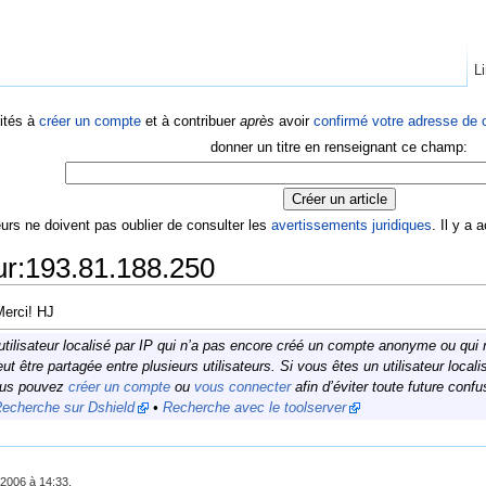
Li
ités à
créer un compte
et à contribuer
après
avoir
confirmé votre adresse de c
donner un titre en renseignant ce champ:
eurs ne doivent pas oublier de consulter les
avertissements juridiques
. Il y a
eur:193.81.188.250
Merci! HJ
tilisateur localisé par IP qui n’a pas encore créé un compte anonyme ou qui ne
eut être partagée entre plusieurs utilisateurs. Si vous êtes un utilisateur lo
vous pouvez
créer un compte
ou
vous connecter
afin d’éviter toute future confu
echerche sur Dshield
•
Recherche avec le toolserver
 2006 à 14:33.