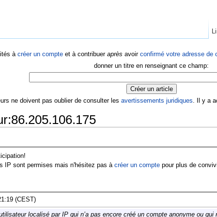
Li
ités à
créer un compte
et à contribuer
après
avoir
confirmé votre adresse de c
donner un titre en renseignant ce champ:
eurs ne doivent pas oublier de consulter les
avertissements juridiques
. Il y a
eur:86.205.106.175
icipation!
s IP sont permises mais n'hésitez pas à
créer un compte
pour plus de conviv
21:19 (CEST)
tilisateur localisé par IP qui n’a pas encore créé un compte anonyme ou qui ne