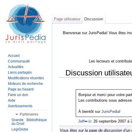
Page utilisateur
Discussion
Bienvenue sur JurisPedia! Vous êtes inv
Accueil
Les lecteurs et contribut
Communauté
Actualités
Discussion utilisat
Liens partagés
Modifications récentes
Aller à :
Navigation
,
Rechercher
Moteurs de recherche
Page au hasard
Bonjour et merci pour votre part
Faire un don
Les contributions sous adresse
Aide
Avertissements
À bientôt sur
JurisPedia
!
Partenaires
Grande Bibliothèque
Jeff
••
☏
26 septembre 2007 à 
du Droit
LegiGlobe
Vous êtes sur la page de discussion d’un u