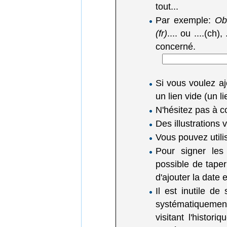
tout...
Par exemple:
Obl
(fr)
.... ou ....(ch),
concerné.
Si vous voulez a
un lien vide (un 
N'hésitez pas à c
Des illustrations
Vous pouvez utili
Pour signer les
possible de tape
d'ajouter la date
Il est inutile de
systématiquemen
visitant l'histor