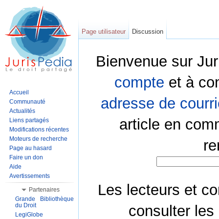
Page utilisateur
Discussion
Bienvenue sur Jur
compte
et à co
Accueil
adresse de courri
Communauté
Actualités
article en com
Liens partagés
Modifications récentes
Moteurs de recherche
re
Page au hasard
Faire un don
Aide
Avertissements
Les lecteurs et co
Partenaires
Grande Bibliothèque
du Droit
consulter les
LegiGlobe