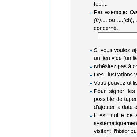
tout...
Par exemple:
Obl
(fr)
.... ou ....(ch),
concerné.
Si vous voulez a
un lien vide (un 
N'hésitez pas à c
Des illustrations
Vous pouvez utili
Pour signer les
possible de tape
d'ajouter la date
Il est inutile de
systématiquemen
visitant l'histor