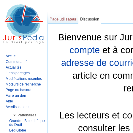
Page utilisateur
Discussion
Bienvenue sur Jur
compte
et à co
Accueil
adresse de courri
Communauté
Actualités
article en com
Liens partagés
Modifications récentes
Moteurs de recherche
re
Page au hasard
Faire un don
Aide
Avertissements
Les lecteurs et co
Partenaires
Grande Bibliothèque
du Droit
consulter les
LegiGlobe