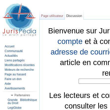
Page utilisateur
Discussion
Bienvenue sur Jur
compte
et à co
Accueil
adresse de courri
Communauté
Actualités
article en com
Liens partagés
Modifications récentes
Moteurs de recherche
re
Page au hasard
Faire un don
Aide
Avertissements
Les lecteurs et co
Partenaires
Grande Bibliothèque
du Droit
consulter les
LegiGlobe