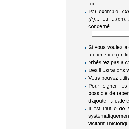
tout...
Par exemple:
Obl
(fr)
.... ou ....(ch),
concerné.
Si vous voulez a
un lien vide (un 
N'hésitez pas à c
Des illustrations
Vous pouvez utili
Pour signer les
possible de tape
d'ajouter la date
Il est inutile de
systématiquemen
visitant l'histor