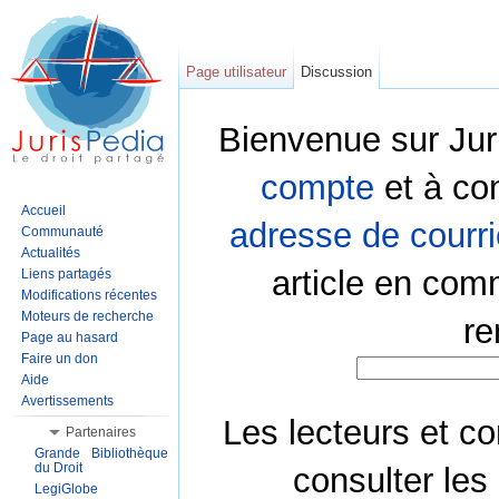
Page utilisateur
Discussion
Bienvenue sur Jur
compte
et à co
Accueil
adresse de courri
Communauté
Actualités
article en com
Liens partagés
Modifications récentes
Moteurs de recherche
re
Page au hasard
Faire un don
Aide
Avertissements
Les lecteurs et co
Partenaires
Grande Bibliothèque
du Droit
consulter les
LegiGlobe