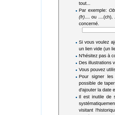
tout...
Par exemple:
Obl
(fr)
.... ou ....(ch),
concerné.
Si vous voulez a
un lien vide (un 
N'hésitez pas à c
Des illustrations
Vous pouvez utili
Pour signer les
possible de tape
d'ajouter la date
Il est inutile de
systématiquemen
visitant l'histor