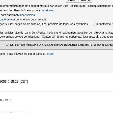
de l'information dans un concept marqué par un lien vide (un lien rouge), cliquez simplement
ter les premières indications pour
contribuer
.
os sont également
accessibles
.
page de test
comme bon vous semble.
es sur les pages de discussion, il est possible de taper ces symboles ~~~, un quatrième ti
er les articles ajoutés dans JurisPedia. Il est systématiquement possible de retrouver la lis
odèle en bas de vos contributions, "{{auteurs}}" (sans les guillemets) fera apparaître cet aver
Cet article est une réalisation d'un seul ou de plusieurs contributeurs successifs, vous pouvez en savoi
tions, vous pouvez les poser dans le
Forum
.
 2006 à 18:27 (CET)
06 à 19:27.