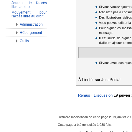
Journal de l'accès
libre au droit
Si vous voulez ajouter 
Mouvement pour
N'hésitez pas à consul
l'accès libre au droit
Des illustrations vidé
Vous pouvez utiliser la
Administration
Pour signer les messag
Hébergement
message.
Il est inutile de sign
Outils
d'ailleurs ajouter ce m
Si vous avez des ques
À bientôt sur JurisPedia!
Remus
·
Discussion
19 janvier
Dernière modification de cette page le 19 janvier 20
Cette page a été consultée 1 030 fois.