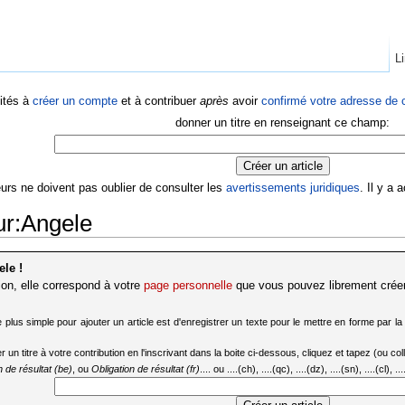
Li
ités à
créer un compte
et à contribuer
après
avoir
confirmé votre adresse de c
donner un titre en renseignant ce champ:
eurs ne doivent pas oublier de consulter les
avertissements juridiques
. Il y a
eur:Angele
le !
ion, elle correspond à votre
page personnelle
que vous pouvez librement créer
e plus simple pour ajouter un article est d'enregistrer un texte pour le mettre en forme par l
titre à votre contribution en l'inscrivant dans la boite ci-dessous, cliquez et tapez (ou collez
n de résultat (be)
, ou
Obligation de résultat (fr)
.... ou ....(ch), ....(qc), ....(dz), ....(sn), ....(cl