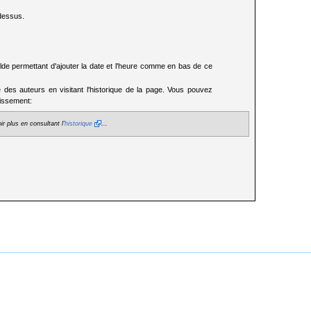
 dessus.
lde permettant d'ajouter la date et l'heure comme en bas de ce
te des auteurs en visitant l'historique de la page. Vous pouvez
tissement:
r plus en consultant l'
historique
...