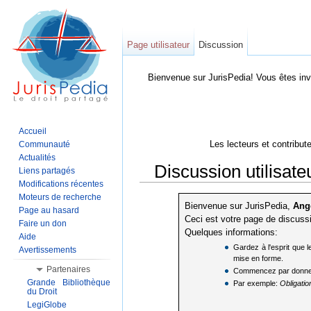
Page utilisateur
Discussion
Bienvenue sur JurisPedia! Vous êtes inv
Accueil
Les lecteurs et contribut
Communauté
Actualités
Discussion utilisat
Liens partagés
Modifications récentes
Aller à :
Navigation
,
Rechercher
Moteurs de recherche
Bienvenue sur JurisPedia,
Ange
Page au hasard
Ceci est votre page de discuss
Faire un don
Quelques informations:
Aide
Gardez à l'esprit que l
Avertissements
mise en forme.
Partenaires
Commencez par donner un 
Grande Bibliothèque
Par exemple:
Obligatio
du Droit
LegiGlobe