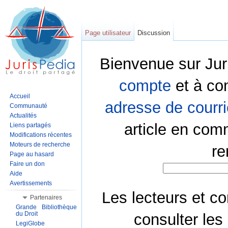
Page utilisateur
Discussion
Bienvenue sur Jur
compte
et à co
Accueil
adresse de courri
Communauté
Actualités
article en com
Liens partagés
Modifications récentes
Moteurs de recherche
re
Page au hasard
Faire un don
Aide
Avertissements
Les lecteurs et co
Partenaires
Grande Bibliothèque
du Droit
consulter les
LegiGlobe