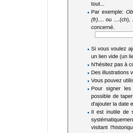
tout...
Par exemple:
Obl
(fr)
.... ou ....(ch),
concerné.
Si vous voulez a
un lien vide (un 
N'hésitez pas à c
Des illustrations
Vous pouvez utili
Pour signer les
possible de tape
d'ajouter la date
Il est inutile de
systématiquemen
visitant l'histor