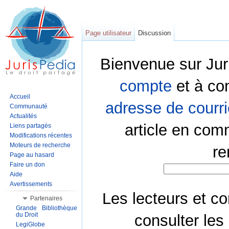
Page utilisateur
Discussion
Bienvenue sur Jur
compte
et à co
Accueil
adresse de courri
Communauté
Actualités
article en com
Liens partagés
Modifications récentes
Moteurs de recherche
re
Page au hasard
Faire un don
Aide
Avertissements
Les lecteurs et co
Partenaires
Grande Bibliothèque
du Droit
consulter les
LegiGlobe