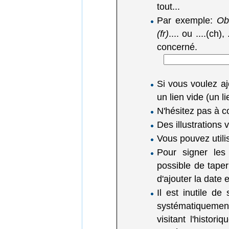
tout...
Par exemple:
Obl
(fr)
.... ou ....(ch),
concerné.
Si vous voulez a
un lien vide (un 
N'hésitez pas à c
Des illustrations
Vous pouvez utili
Pour signer les
possible de tape
d'ajouter la date
Il est inutile de
systématiquemen
visitant l'histor