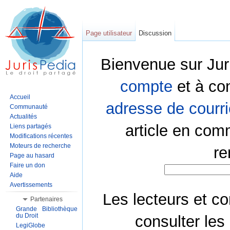
Page utilisateur
Discussion
Bienvenue sur Jur
compte
et à co
Accueil
adresse de courri
Communauté
Actualités
article en com
Liens partagés
Modifications récentes
Moteurs de recherche
re
Page au hasard
Faire un don
Aide
Avertissements
Les lecteurs et co
Partenaires
Grande Bibliothèque
du Droit
consulter les
LegiGlobe