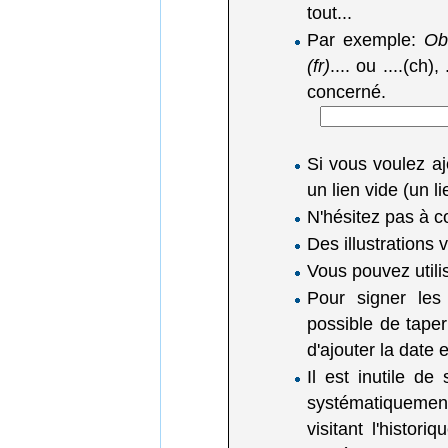
tout...
Par exemple:
Obl
(fr)
.... ou ....(ch),
concerné.
Si vous voulez a
un lien vide (un 
N'hésitez pas à c
Des illustrations
Vous pouvez utili
Pour signer les
possible de tape
d'ajouter la date
Il est inutile de
systématiquemen
visitant l'histor