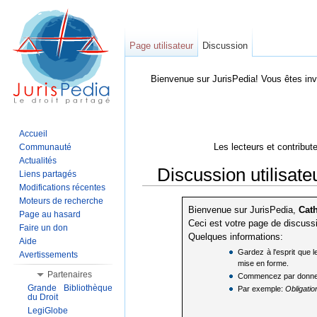
Page utilisateur
Discussion
Bienvenue sur JurisPedia! Vous êtes inv
Accueil
Les lecteurs et contribut
Communauté
Actualités
Discussion utilisat
Liens partagés
Modifications récentes
Aller à :
Navigation
,
Rechercher
Moteurs de recherche
Bienvenue sur JurisPedia,
Cath
Page au hasard
Ceci est votre page de discuss
Faire un don
Quelques informations:
Aide
Gardez à l'esprit que l
Avertissements
mise en forme.
Partenaires
Commencez par donner un 
Grande Bibliothèque
Par exemple:
Obligatio
du Droit
LegiGlobe