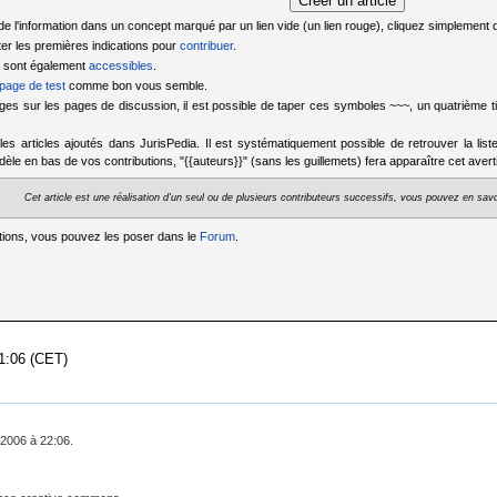
de l'information dans un concept marqué par un lien vide (un lien rouge), cliquez simplement
ter les premières indications pour
contribuer
.
os sont également
accessibles
.
page de test
comme bon vous semble.
es sur les pages de discussion, il est possible de taper ces symboles ~~~, un quatrième ti
er les articles ajoutés dans JurisPedia. Il est systématiquement possible de retrouver la lis
odèle en bas de vos contributions, "{{auteurs}}" (sans les guillemets) fera apparaître cet aver
Cet article est une réalisation d'un seul ou de plusieurs contributeurs successifs, vous pouvez en savoi
tions, vous pouvez les poser dans le
Forum
.
1:06 (CET)
 2006 à 22:06.