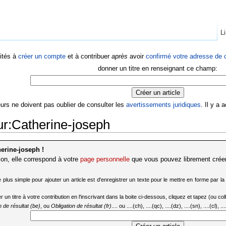
Li
ités à
créer un compte
et à contribuer
après
avoir
confirmé votre adresse de c
donner un titre en renseignant ce champ:
eurs ne doivent pas oublier de consulter les
avertissements juridiques
. Il y a
eur:Catherine-joseph
erine-joseph !
ion, elle correspond à votre
page personnelle
que vous pouvez librement créer
e plus simple pour ajouter un article est d'enregistrer un texte pour le mettre en forme par l
titre à votre contribution en l'inscrivant dans la boite ci-dessous, cliquez et tapez (ou collez
n de résultat (be)
, ou
Obligation de résultat (fr)
.... ou ....(ch), ....(qc), ....(dz), ....(sn), ....(cl