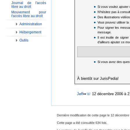
Journal de l'accès
libre au droit
Si vous voulez ajouter 
Mouvement pour
N'hésitez pas à consul
l'accès libre au droit
Des illustrations vidé
Vous pouvez utiliser la
Administration
Pour signer les messag
Hébergement
message.
Il est inutile de sign
Outils
d'ailleurs ajouter ce m
Si vous avez des ques
À bientôt sur JurisPedia!
Jeff
••
☏
12 décembre 2006 à 2
Dernière modification de cette page le 12 décembre
Cette page a été consultée 634 fois.