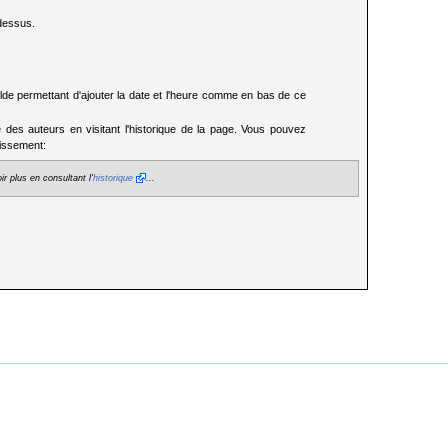
 dessus.
lde permettant d'ajouter la date et l'heure comme en bas de ce
te des auteurs en visitant l'historique de la page. Vous pouvez
tissement:
r plus en consultant l'
historique
...