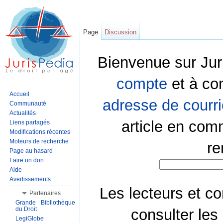
Page
Discussion
Bienvenue sur Jur
compte
et à co
Accueil
adresse de courri
Communauté
Actualités
article en com
Liens partagés
Modifications récentes
Moteurs de recherche
re
Page au hasard
Faire un don
Aide
Avertissements
Les lecteurs et co
Partenaires
Grande Bibliothèque
du Droit
consulter les
LegiGlobe