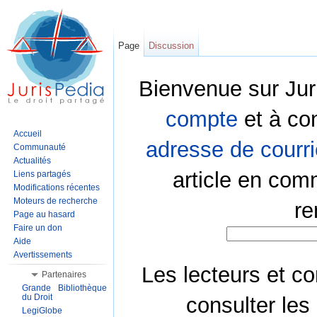
Page
Discussion
Bienvenue sur Jur
compte
et à co
Accueil
adresse de courri
Communauté
Actualités
article en com
Liens partagés
Modifications récentes
Moteurs de recherche
re
Page au hasard
Faire un don
Aide
Avertissements
Les lecteurs et co
Partenaires
Grande Bibliothèque
du Droit
consulter les
LegiGlobe