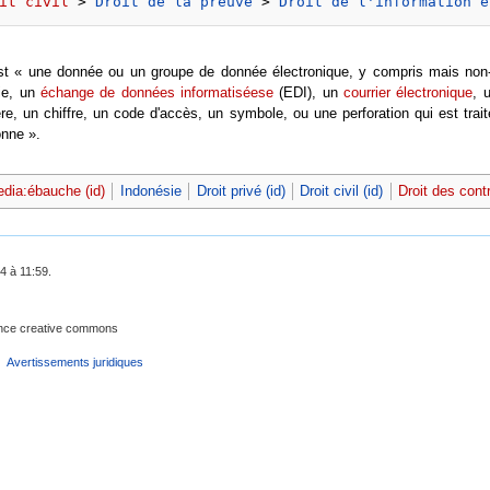
it civil
 > 
Droit de la preuve
 > 
Droit de l'information e
st « une donnée ou un groupe de donnée électronique, y compris mais non-l
hie, un
échange de données informatiséese
(EDI), un
courrier électronique
, 
e, un chiffre, un code d'accès, un symbole, ou une perforation qui est traité 
onne ».
edia:ébauche (id)
Indonésie
Droit privé (id)
Droit civil (id)
Droit des contr
4 à 11:59.
cence creative commons
Avertissements juridiques