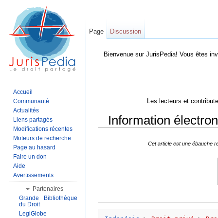
Page
Discussion
Bienvenue sur JurisPedia! Vous êtes inv
Accueil
Les lecteurs et contribut
Communauté
Actualités
Information électron
Liens partagés
Modifications récentes
Aller à :
Navigation
,
Rechercher
Moteurs de recherche
Cet article est une ébauche r
Page au hasard
Faire un don
Aide
Avertissements
Partenaires
Grande Bibliothèque
du Droit
LegiGlobe