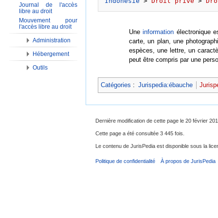
Indonésie
 > 
Droit privé
 > 
Dro
Journal de l'accès
libre au droit
Mouvement pour
l'accès libre au droit
Une
information
électronique e
Administration
carte, un plan, une photograp
espèces, une lettre, un caractèr
Hébergement
peut être compris par une pers
Outils
Catégories
:
Jurispedia:ébauche
Jurisp
Dernière modification de cette page le 20 février 201
Cette page a été consultée 3 445 fois.
Le contenu de JurisPedia est disponible sous la li
Politique de confidentialité
À propos de JurisPedia