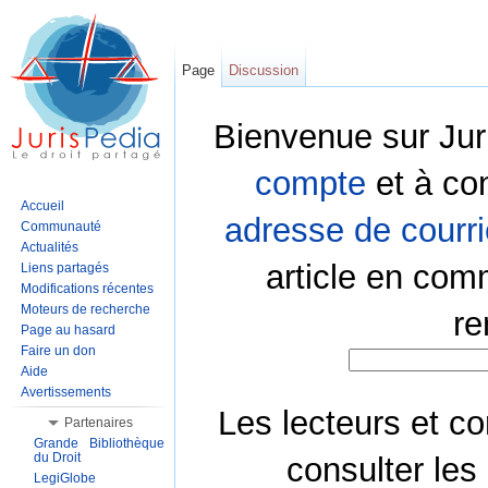
Page
Discussion
Bienvenue sur Jur
compte
et à co
Accueil
adresse de courri
Communauté
Actualités
article en com
Liens partagés
Modifications récentes
Moteurs de recherche
re
Page au hasard
Faire un don
Aide
Avertissements
Les lecteurs et co
Partenaires
Grande Bibliothèque
du Droit
consulter les
LegiGlobe