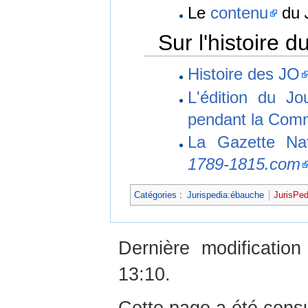
Le
contenu
du
Sur l'histoire d
Histoire des JO
L'édition du Jo
pendant la Comm
La Gazette Nat
1789-1815.com
Catégories
:
Jurispedia:ébauche
JurisPed
Dernière modificati
13:10.
Cette page a été consu