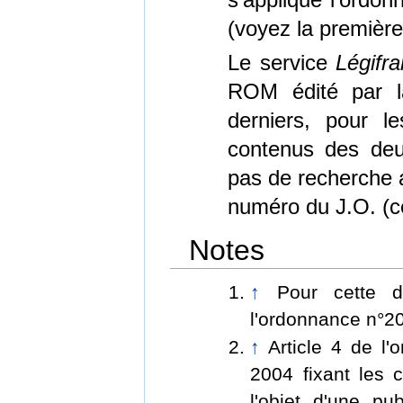
(voyez la premièr
Le service
Légifr
ROM édité par la
derniers, pour 
contenus des deu
pas de recherche 
numéro du J.O. (c
Notes
↑
Pour cette d
l'ordonnance n°20
↑
Article 4 de l
2004 fixant les c
l'objet d'une pu