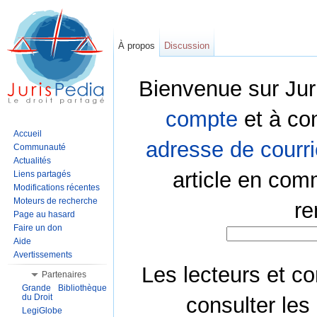
À propos
Discussion
Bienvenue sur Jur
compte
et à co
Accueil
adresse de courri
Communauté
Actualités
article en com
Liens partagés
Modifications récentes
Moteurs de recherche
re
Page au hasard
Faire un don
Aide
Avertissements
Les lecteurs et co
Partenaires
Grande Bibliothèque
du Droit
consulter les
LegiGlobe