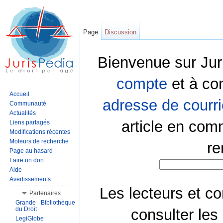
Page
Discussion
Bienvenue sur Jur
compte
et à co
Accueil
adresse de courri
Communauté
Actualités
article en com
Liens partagés
Modifications récentes
Moteurs de recherche
re
Page au hasard
Faire un don
Aide
Avertissements
Les lecteurs et co
Partenaires
Grande Bibliothèque
du Droit
consulter les
LegiGlobe