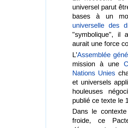
universel parut êt
bases à un mon
universelle des 
"symbolique", il 
aurait une force c
L’
Assemblée génér
mission à une
C
Nations Unies
cha
et universels app
houleuses négoci
publié ce texte l
Dans le contexte 
froide, ce Pact