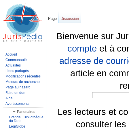
Page
Discussion
Bienvenue sur Jur
compte
et à co
Accueil
adresse de courri
Communauté
Actualités
article en com
Liens partagés
Modifications récentes
Moteurs de recherche
re
Page au hasard
Faire un don
Aide
Avertissements
Les lecteurs et co
Partenaires
Grande Bibliothèque
du Droit
consulter les
LegiGlobe