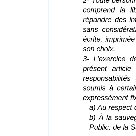
2- Toute personne
comprend la li
répandre des in
sans considérat
écrite, imprimée
son choix.
3- L’exercice 
présent articl
responsabilités
soumis à certain
expressément fix
a) Au respect d
b) À la sauveg
Public, de la 