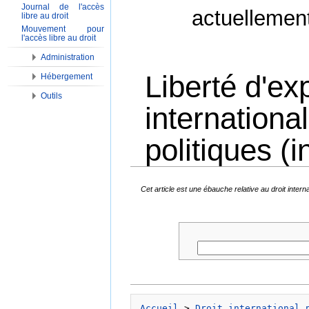
Journal de l'accès
actuellemen
libre au droit
Mouvement pour
l'accès libre au droit
Administration
Liberté d'ex
Hébergement
Outils
international
politiques (in
Aller à :
Navigation
,
Rechercher
Cet article est une ébauche relative au droit inte
Accueil
 > 
Droit international 