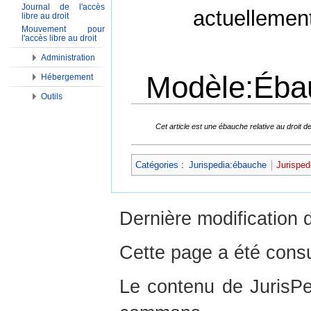
Journal de l'accès
actuellemen
libre au droit
Mouvement pour
l'accès libre au droit
Administration
Modèle:Éba
Hébergement
Outils
Aller à :
Navigation
,
Rechercher
Cet article est une ébauche relative au droit
Catégories
:
Jurispedia:ébauche
Jurisped
Dernière modification 
Cette page a été consu
Le contenu de JurisPed