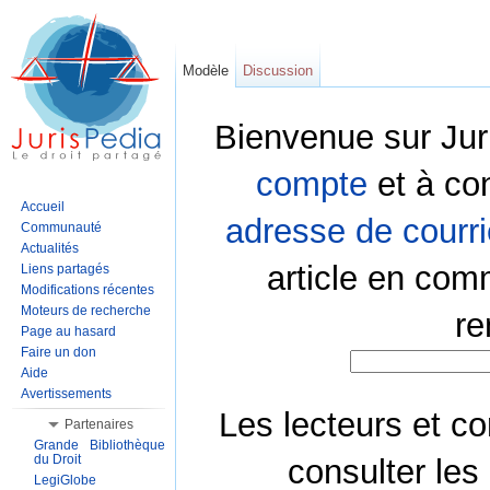
Modèle
Discussion
Bienvenue sur Jur
compte
et à co
Accueil
adresse de courri
Communauté
Actualités
article en com
Liens partagés
Modifications récentes
Moteurs de recherche
re
Page au hasard
Faire un don
Aide
Avertissements
Les lecteurs et co
Partenaires
Grande Bibliothèque
du Droit
consulter les
LegiGlobe