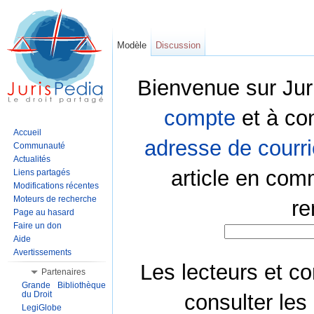
Modèle
Discussion
Bienvenue sur Jur
compte
et à co
Accueil
adresse de courri
Communauté
Actualités
article en com
Liens partagés
Modifications récentes
Moteurs de recherche
re
Page au hasard
Faire un don
Aide
Avertissements
Les lecteurs et co
Partenaires
Grande Bibliothèque
du Droit
consulter les
LegiGlobe