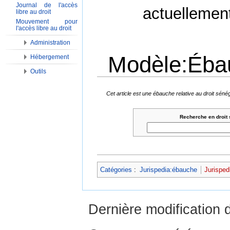
Journal de l'accès
actuellemen
libre au droit
Mouvement pour
l'accès libre au droit
Administration
Modèle:Éba
Hébergement
Outils
Aller à :
Navigation
,
Rechercher
Cet article est une ébauche relative au droit sén
Recherche en droit
Catégories
:
Jurispedia:ébauche
Jurisped
Dernière modification 