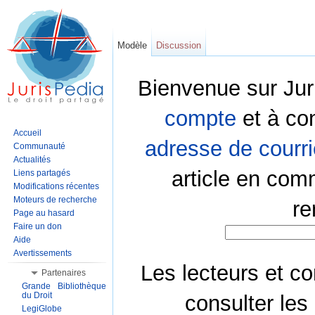
Modèle
Discussion
Bienvenue sur Jur
compte
et à co
Accueil
adresse de courri
Communauté
Actualités
article en com
Liens partagés
Modifications récentes
Moteurs de recherche
re
Page au hasard
Faire un don
Aide
Avertissements
Les lecteurs et co
Partenaires
Grande Bibliothèque
du Droit
consulter les
LegiGlobe