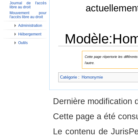
Journal de l'accès
actuellemen
libre au droit
Mouvement pour
l'accès libre au droit
Administration
Modèle:Ho
Hébergement
Outils
Aller à :
Navigation
,
Rechercher
Cette page répertorie les différen
l'autre.
Catégorie
:
Homonymie
Dernière modification 
Cette page a été consu
Le contenu de JurisPed