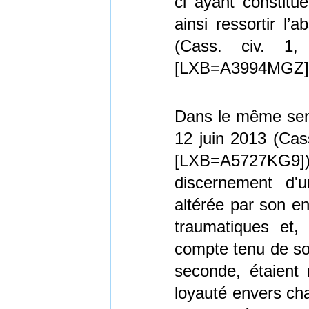
ci ayant constitué
ainsi ressortir l
(Cass. civ. 1
[LXB=A3994MGZ]
Dans le même sens
12 juin 2013 (Cass
[LXB=A5727KG9]
discernement d'u
altérée par son 
traumatiques et,
compte tenu de so
seconde, étaient 
loyauté envers cha