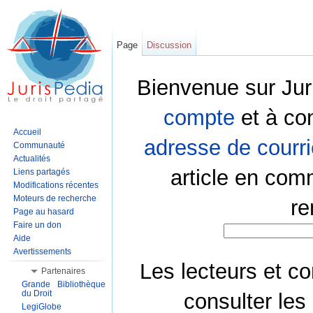
Page
Discussion
Bienvenue sur Jur
compte
et à co
Accueil
adresse de courri
Communauté
Actualités
article en com
Liens partagés
Modifications récentes
Moteurs de recherche
re
Page au hasard
Faire un don
Aide
Avertissements
Les lecteurs et co
Partenaires
Grande Bibliothèque
du Droit
consulter les
LegiGlobe