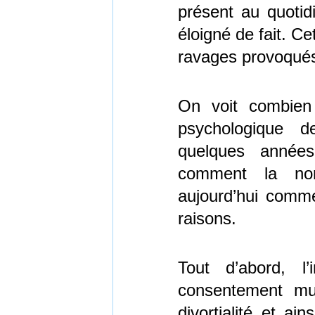
présent au quotid
éloigné de fait. C
ravages provoqués 
On voit combien
psychologique d
quelques année
comment la nor
aujourd’hui comme
raisons.
Tout d’abord, l
consentement m
divortialité et ai