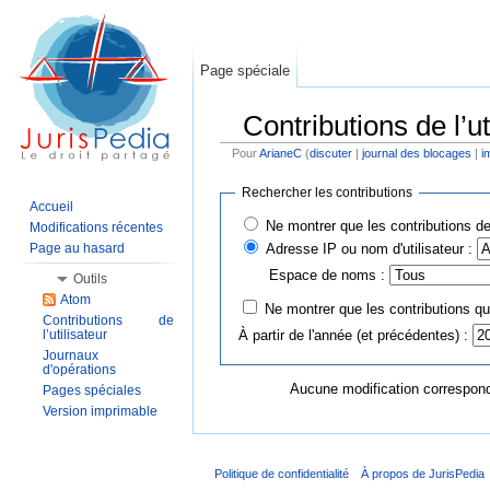
Page spéciale
Contributions de l’ut
Pour
ArianeC
(
discuter
|
journal des blocages
|
i
Aller à :
Navigation
,
rechercher
Rechercher les contributions
Accueil
Ne montrer que les contributions de
Modifications récentes
Adresse IP ou nom d'utilisateur :
Page au hasard
Espace de noms :
Outils
Atom
Ne montrer que les contributions qui
Contributions de
À partir de l'année (et précédentes) :
l’utilisateur
Journaux
d'opérations
Aucune modification corresponda
Pages spéciales
Version imprimable
Politique de confidentialité
À propos de JurisPedia