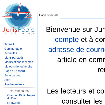
Page spéciale
Bienvenue sur Jur
compte
et à co
Accueil
adresse de courri
Communauté
Actualités
article en com
Liens partagés
Modifications récentes
Moteurs de recherche
re
Page au hasard
Faire un don
Aide
Avertissements
Les lecteurs et co
Partenaires
Grande Bibliothèque
du Droit
consulter les
LegiGlobe