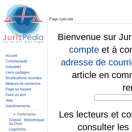
Page spéciale
Bienvenue sur Jur
compte
et à co
Accueil
adresse de courri
Communauté
Actualités
article en com
Liens partagés
Modifications récentes
Moteurs de recherche
re
Page au hasard
Faire un don
Aide
Avertissements
Les lecteurs et co
Partenaires
Grande Bibliothèque
du Droit
consulter les
LegiGlobe