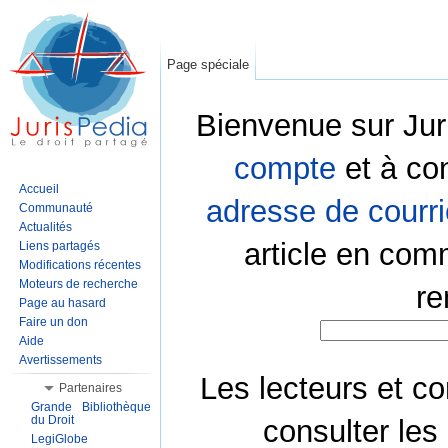
Page spéciale
Bienvenue sur Jur
compte
et à co
Accueil
adresse de courri
Communauté
Actualités
article en com
Liens partagés
Modifications récentes
Moteurs de recherche
re
Page au hasard
Faire un don
Aide
Avertissements
Les lecteurs et co
Partenaires
Grande Bibliothèque
du Droit
consulter les
LegiGlobe