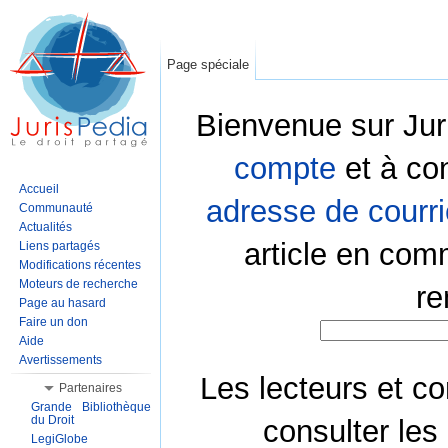
Page spéciale
Bienvenue sur Jur
compte
et à co
Accueil
adresse de courri
Communauté
Actualités
article en com
Liens partagés
Modifications récentes
Moteurs de recherche
re
Page au hasard
Faire un don
Aide
Avertissements
Les lecteurs et co
Partenaires
Grande Bibliothèque
du Droit
consulter les
LegiGlobe