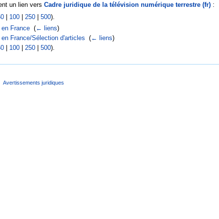
nt un lien vers
Cadre juridique de la télévision numérique terrestre (fr)
:
50
|
100
|
250
|
500
).
n en France
‎
(
← liens
)
 en France/Sélection d'articles
‎
(
← liens
)
50
|
100
|
250
|
500
).
Avertissements juridiques