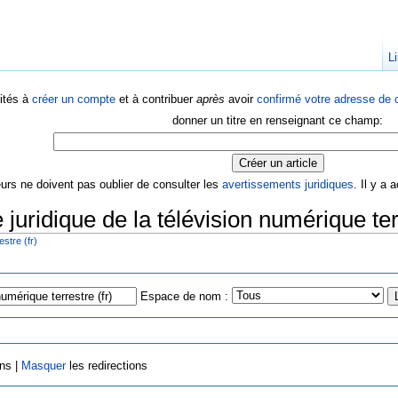
Li
ités à
créer un compte
et à contribuer
après
avoir
confirmé votre adresse de c
donner un titre en renseignant ce champ:
eurs ne doivent pas oublier de consulter les
avertissements juridiques
. Il y a
juridique de la télévision numérique terr
estre (fr)
Espace de nom :
ens |
Masquer
les redirections