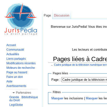
Page
Discussion
Bienvenue sur JurisPedia! Vous êtes inv
Accueil
Les lecteurs et contribut
Communauté
Actualités
Pages liées à Cadre 
Liens partagés
Modifications récentes
←
Cadre juridique de la télévision numérique terr
Aller à :
Navigation
,
Rechercher
Moteurs de recherche
Page au hasard
Pages liées
Faire un don
Page :
Aide
Avertissements
Filtres
Partenaires
Grande Bibliothèque
Masquer
les inclusions |
Masquer
les li
du Droit
LegiGlobe