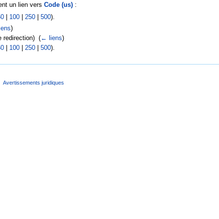
nt un lien vers
Code (us)
:
50
|
100
|
250
|
500
).
iens
)
 redirection) ‎
(
← liens
)
50
|
100
|
250
|
500
).
Avertissements juridiques