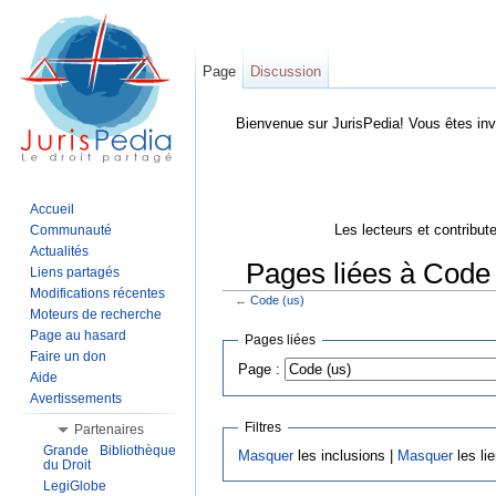
Page
Discussion
Bienvenue sur JurisPedia! Vous êtes inv
Accueil
Les lecteurs et contribut
Communauté
Actualités
Pages liées à Code 
Liens partagés
Modifications récentes
←
Code (us)
Aller à :
Navigation
,
Rechercher
Moteurs de recherche
Page au hasard
Pages liées
Faire un don
Page :
Aide
Avertissements
Filtres
Partenaires
Grande Bibliothèque
Masquer
les inclusions |
Masquer
les li
du Droit
LegiGlobe