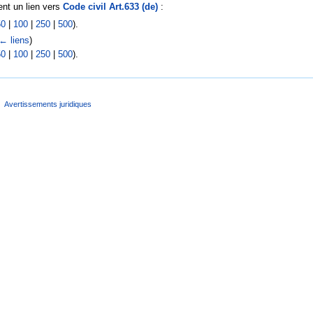
nt un lien vers
Code civil Art.633 (de)
:
50
|
100
|
250
|
500
).
← liens
)
50
|
100
|
250
|
500
).
Avertissements juridiques