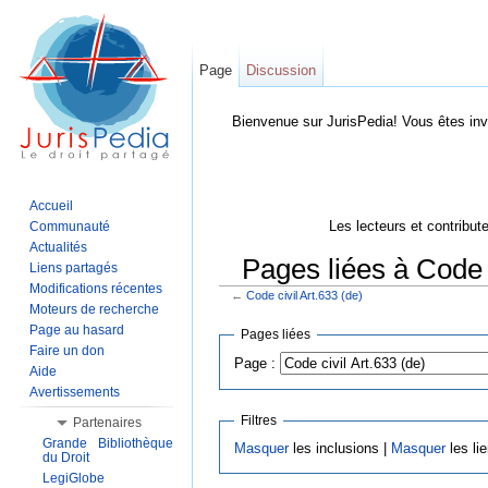
Page
Discussion
Bienvenue sur JurisPedia! Vous êtes inv
Accueil
Les lecteurs et contribut
Communauté
Actualités
Pages liées à Code c
Liens partagés
Modifications récentes
←
Code civil Art.633 (de)
Aller à :
Navigation
,
Rechercher
Moteurs de recherche
Page au hasard
Pages liées
Faire un don
Page :
Aide
Avertissements
Filtres
Partenaires
Grande Bibliothèque
Masquer
les inclusions |
Masquer
les li
du Droit
LegiGlobe