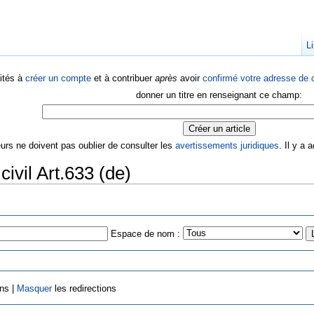
Li
ités à
créer un compte
et à contribuer
après
avoir
confirmé votre adresse de c
donner un titre en renseignant ce champ:
eurs ne doivent pas oublier de consulter les
avertissements juridiques
. Il y a
ivil Art.633 (de)
Espace de nom :
ens |
Masquer
les redirections