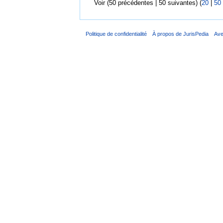
Voir (50 précédentes | 50 suivantes) (
20
|
50
Politique de confidentialité
À propos de JurisPedia
Ave