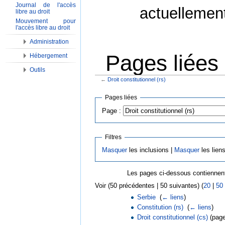
Journal de l'accès
actuellemen
libre au droit
Mouvement pour
l'accès libre au droit
Administration
Pages liées 
Hébergement
Outils
←
Droit constitutionnel (rs)
Aller à :
Navigation
,
Rechercher
Pages liées
Page :
Filtres
Masquer
les inclusions |
Masquer
les lien
Les pages ci-dessous contiennent
Voir (50 précédentes | 50 suivantes) (
20
|
50
Serbie
‎
(
← liens
)
Constitution (rs)
‎
(
← liens
)
Droit constitutionnel (cs)
(page