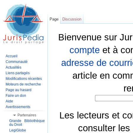
Page
Discussion
Bienvenue sur Jur
compte
et à co
Accueil
adresse de courri
Communauté
Actualités
article en com
Liens partagés
Modifications récentes
Moteurs de recherche
re
Page au hasard
Faire un don
Aide
Avertissements
Les lecteurs et co
Partenaires
Grande Bibliothèque
du Droit
consulter les
LegiGlobe